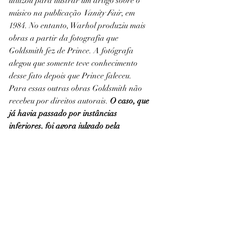
utilizou para ilustrar um artigo sobre o 
músico na publicação 
Vanity Fair
, em 
1984. No entanto, Warhol produziu mais 
obras a partir da fotografia que 
Goldsmith fez de Prince. A fotógrafa 
alegou que somente teve conhecimento 
desse fato depois que Prince faleceu. 
Para essas outras obras Goldsmith não 
recebeu por direitos autorais. 
O caso, que 
já havia passado por instâncias 
inferiores, foi agora julgado pela 
Suprema Corte dos Estados Unidos
, que 
divulgou a decisão favorável à fotógrafa, 
no 
último dia 18 de maio de 2023
. A juíza 
Sonia Sotomayor disse que as “obras 
originais da fotógrafa, como as de outros 
fotógrafos, têm direito à proteção de 
direitos autorais, mesmo contra artistas 