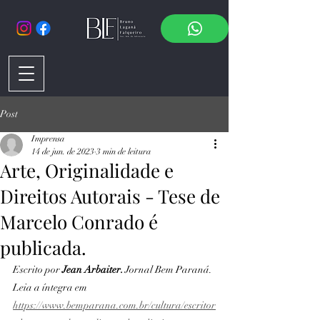
Post
Imprensa
14 de jun. de 2023
3 min de leitura
Arte, Originalidade e
Direitos Autorais - Tese de
Marcelo Conrado é
publicada.
Escrito por 
Jean Arbaiter. 
Jornal Bem Paraná. 
Leia a íntegra em 
https://www.bemparana.com.br/cultura/escritor