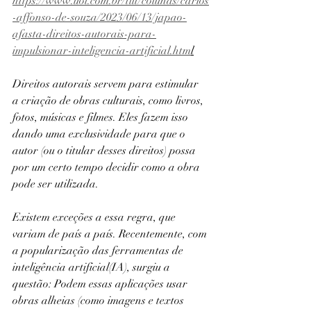
https://www.uol.com.br/tilt/colunas/carlos
-affonso-de-souza/2023/06/13/japao-
afasta-direitos-autorais-para-
impulsionar-inteligencia-artificial.htm
l
Direitos autorais servem para estimular 
a criação de obras culturais, como livros, 
fotos, músicas e filmes. Eles fazem isso 
dando uma exclusividade para que o 
autor (ou o titular desses direitos) possa 
por um certo tempo decidir como a obra 
pode ser utilizada.
Existem exceções a essa regra, que 
variam de país a país. Recentemente, com 
a popularização das ferramentas de 
inteligência artificial(IA), surgiu a 
questão: Podem essas aplicações usar 
obras alheias (como imagens e textos 