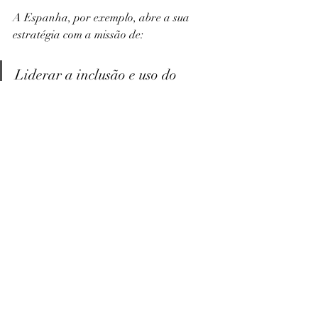
A Espanha, por exemplo, abre a sua 
estratégia com a missão de:
Liderar a inclusão e uso do 
idioma espanhol na IA através 
do desenvolvimento de 
ferramentas, a correta aplicação 
e incorporação em diversas 
tecnologias ou serviços, bem 
como o desenvolvimento de boas 
práticas para o uso do idioma 
espanhol aplicado a soluções de 
IA.
O futuro da criatividade vai ser 