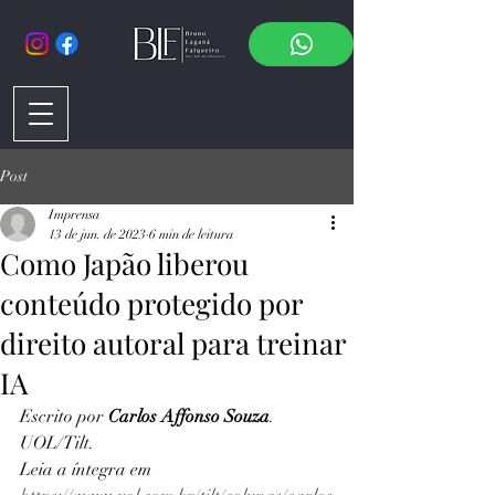
Post
Imprensa
13 de jun. de 2023
6 min de leitura
Como Japão liberou
conteúdo protegido por
direito autoral para treinar
IA
Escrito por 
Carlos Affonso Souza
. 
UOL/Tilt. 
Leia a íntegra em 