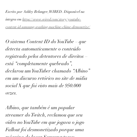
Escrito por Ashley Belanger, WIRED. Disponível na 
íntegra em 
https://www.wired.com/story/youtube-
content-id-samsung-washing-machine-chime-demonetize/
O sistema Content ID do YouTube – que 
detecta automaticamente o conteúdo 
registrado pelos detentores de direitos – 
está “completamente quebrado”, 
declarou um YouTuber chamado “Albino” 
em um discurso retórico no site de mídia 
social X que foi visto mais de 950.000 
vezes.
Albino, que também é um popular 
streamer do Twitch, reclamou que seu 
vídeo no YouTube em que jogava o jogo 
Fallout foi desmonetizado porque uma 