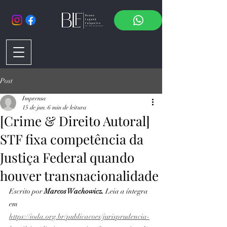
Post
Imprensa
15 de jun.
6 min de leitura
[Crime & Direito Autoral]
STF fixa competência da
Justiça Federal quando
houver transnacionalidade
Escrito por 
Marcos Wachowicz.
 Leia a íntegra 
em 
https://ioda.org.br/publicacoes/jurisprudencia-