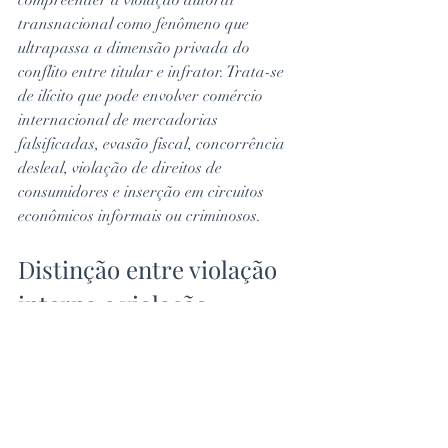
compreender a violação autoral 
transnacional como fenômeno que 
ultrapassa a dimensão privada do 
conflito entre titular e infrator. Trata-se 
de ilícito que pode envolver comércio 
internacional de mercadorias 
falsificadas, evasão fiscal, concorrência 
desleal, violação de direitos de 
consumidores e inserção em circuitos 
econômicos informais ou criminosos.
Distinção entre violação 
interna e violação 
transnacional
A tese do Tema 580 permite estabelecer 
uma distinção prática importante.
Nos casos em que a violação de direito 
autoral ocorre exclusivamente em âmbito 