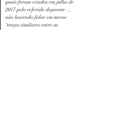
quais foram criados em julho de 
2017 pelo referido depoente –, 
não havendo falar em meros 
‘traços similares entre as 
estampas’”, destaca o relator.
Seu voto deu provimento parcial ao apelo 
ao manter a condenação. Sua posição foi 
seguida por unanimidade pelos demais 
integrantes da 1ª Câmara de Direito Civil 
(Apelação n. 5093696-92.2020.8.24.0023).
Leia a íntegra do acórdão no arquivo 
abaixo: 
TJSC_Estampa Camisetas_Grafismo_2024
.pdf
Fazer download de PDF • 5.03MB