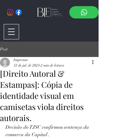
Post
Imprensa
12 de jul. de 2024
2 min de leitura
[Direito Autoral &
Estampas]: Cópia de
identidade visual em
camisetas viola direitos
autorais.
Decisão do TJSC confirmou sentença da 
comarca da Capital . 