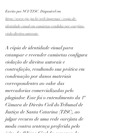
Escrito por NCI/TJSC. Disponível em 
https://www.tjsc.jus.br/web/imprensa/-/copia-de-
identidade-visual-em-camisetas-vendidas-por-varejista-
viola-direitos-autorais-
A cópia de identidade visual para 
estampar e revender camisetas configura 
violação de direitos autorais e 
contrafação, resultando sua prática em 
condenação por danos materiais 
correspondentes ao valor das 
mercadorias comercializadas pelo 
plagiador. Esse foi o entendimento da 1ª 
Câmara de Direito Civil do Tribunal de 
Justiça de Santa Catarina (TJSC), ao 
julgar recurso de uma rede varejista de 
moda contra sentença proferida pelo 