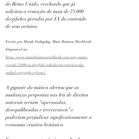
do Reino Unido, revelando que já 
solicitou a remoção de mais de 75.000 
deepfakes gerados por IA do conteúdo 
de seus artistas.
Escrito por Mandy Dalugdug, Music Business Worldwide. 
Disponível em: 
https://www.musicbusinessworldwide.com/sony-music-
reveals-75000-ai-deepfake-takedowns-criticizes-uks-
rushed-copyright-reform1/
A gigante da música alertou que as 
mudanças propostas nas leis de direitos 
autorais seriam “apressadas, 
desequilibradas e irreversíveis” e 
poderiam prejudicar significativamente a 
economia criativa britânica.