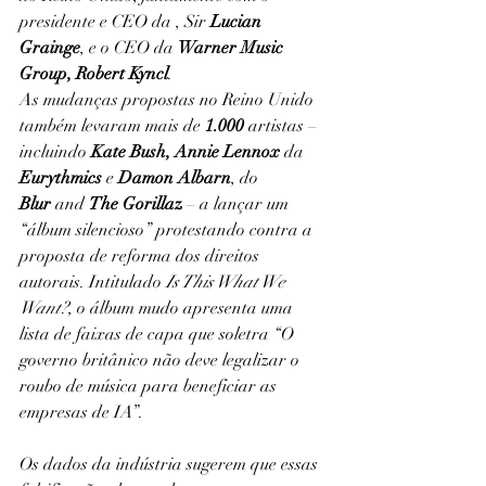
presidente e CEO da , Sir 
Lucian 
Grainge
, e o CEO da 
Warner Music 
Group, Robert Kyncl
.
As mudanças propostas no Reino Unido 
também levaram mais de 
1.000
 artistas – 
incluindo 
Kate Bush, Annie Lennox
 da 
Eurythmics
 e 
Damon Albarn
, do 
Blur
 and 
The Gorillaz
 – a lançar um 
“álbum silencioso” protestando contra a 
proposta de reforma dos direitos 
autorais. Intitulado 
Is This What We 
Want?
, o álbum mudo apresenta uma 
lista de faixas de capa que soletra “O 
governo britânico não deve legalizar o 
roubo de música para beneficiar as 
empresas de IA”.
Os dados da indústria sugerem que essas 