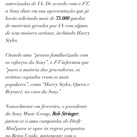
autorizadas de IA. De acordo com o 
FT
, 
a Sony disse em sua apresentação que já 
havia solicitado mais de 
75.000
 quedas 
de materiais gerados por IA com alguns 
de seus maiores artistas, incluindo Harry 
Styles.
Citando uma “pessoa familiarizada com 
os esforços da Sony”, o 
FT
 informou que 
“para a maioria das gravadoras, os 
artistas copiados eram os mais 
populares”, como “Harry Styles, Queen e 
Beyoncé, no caso da Sony”.
Notavelmente em fevereiro, o presidente 
do Sony Music Group, 
Rob Stringer
, 
juntou-se a uma campanha 
do Daily 
Mail
 para se opor às regras propostas 
no Reino Unido, juntamente com o 