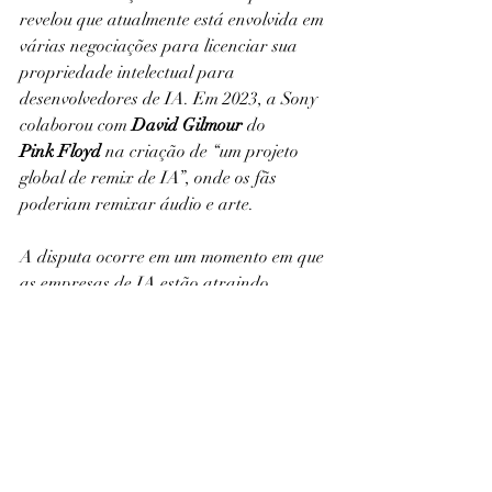
revelou que atualmente está envolvida em 
várias negociações para licenciar sua 
propriedade intelectual para 
desenvolvedores de IA. Em 2023, a Sony 
colaborou com 
David Gilmour
 do 
Pink
Floyd
 na criação de “um projeto 
global de remix de IA”, onde os fãs 
poderiam remixar áudio e arte.
A disputa ocorre em um momento em que 
as empresas de IA estão atraindo 
financiamento, com 
a Microsoft, o 
Google
 e  
Amazon
 respondendo por dois 
terços dos 
US $ 27 bilhões
 arrecadados 
pelas empresas de IA em 2023, de acordo 
com dados de pesquisadores de mercado 
privado PitchBook.