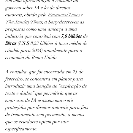
Em uma apresentação à consulta do 
governo sobre IA e lei de direitos 
autorais, obtida pelo 
Financial Times
 e 
The Sunday Times
,
 a Sony descreveu as 
propostas como uma ameaça a uma 
indústria que contribui com 
7,6 bilhões
 de 
libras
 (US $ 8,23 bilhões à taxa média de 
câmbio para 2024) anualmente para a 
economia do Reino Unido.
A consulta, que foi encerrada em 25 de 
fevereiro, se concentra em planos para 
introduzir uma isenção de “expiração de 
texto e dados” que permitiria que as 
empresas de IA usassem materiais 
protegidos por direitos autorais para fins 
de treinamento sem permissão, a menos 
que os criadores optem por sair 
especificamente.