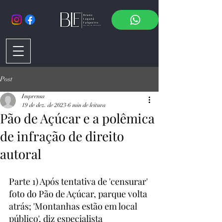
Post
Imprensa
19 de dez. de 2023
6 min de leitura
Pão de Açúcar e a polêmica
de infração de direito
autoral
Parte 1) Após tentativa de 'censurar' 
foto do Pão de Açúcar, parque volta 
atrás; 'Montanhas estão em local 
público', diz especialista 