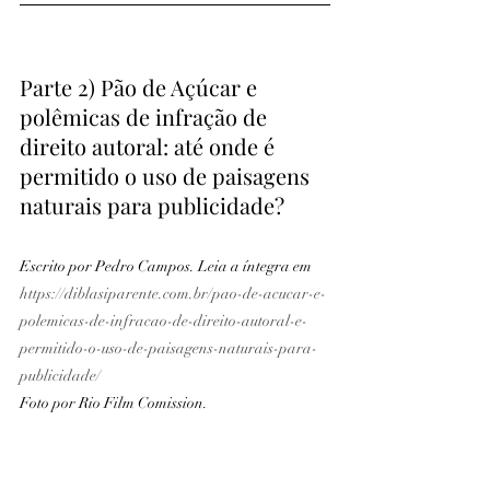
Parte 2) Pão de Açúcar e 
polêmicas de infração de 
direito autoral: até onde é 
permitido o uso de paisagens 
naturais para publicidade? 
Escrito por Pedro Campos. Leia a íntegra em 
https://diblasiparente.com.br/pao-de-acucar-e-
polemicas-de-infracao-de-direito-autoral-e-
permitido-o-uso-de-paisagens-naturais-para-
publicidade/
Foto por Rio Film Comission. 
A Companhia Caminho Aéreo Pão De 
Açúcar reconheceu, nesta quarta-feira 