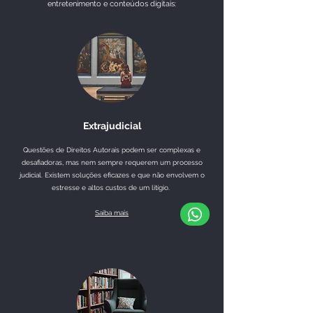
entretenimento e conteúdos digitais:
Extrajudicial
Questões de Direitos Autorais podem ser complexas e
desafiadoras, mas nem sempre requerem um processo
judicial. Existem soluções eficazes e que não envolvem o
estresse e altos custos de um litígio.
Saiba mais