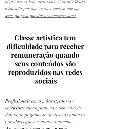
https://www1.folha.uol.com.br/ilustrada/2023/0
6/entenda-por-que-artistas-querem-que-big-
techs-paguem-por-direitos-autorais.shtml
Classe artística tem 
dificuldade para receber 
remuneração quando 
seus conteúdos são 
reproduzidos nas redes 
sociais
Profissionais como músicos, atores e 
roteiristas 
encampam um movimento de 
defesa do pagamento de direitos autorais 
por obras que circulam na internet
. 
Atualmente, artistas encontram 