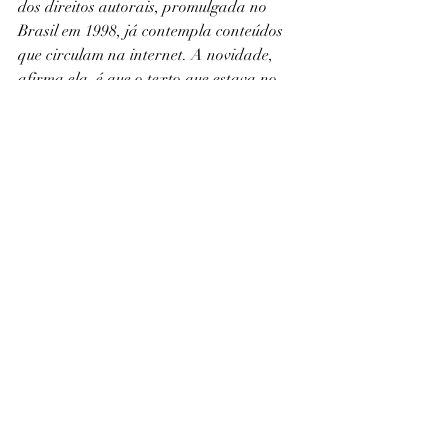
dos direitos autorais, promulgada no 
Brasil em 1998, já contempla conteúdos 
que circulam na internet. A novidade, 
afirma ela, é que o texto que estava no 
PL das Fake News busca responsabilizar 
os provedores pelo pagamento dos 
valores aos artistas.
"É por isso que as empresas se 
revoltam. Elas nunca foram 
colocadas na conversa sobre esse 
assunto antes. Caso esse projeto 
seja aprovado, elas também 
serão responsáveis pelo conteúdo 
que circula em suas 
plataformas."