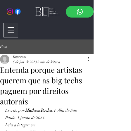
Post
Imprensa
6 de jun. de 2023
3 min de leitura
Entenda porque artistas
querem que as big techs
paguem por direitos
autorais
Escrito por 
Matheus Rocha
. Folha de São 
Paulo. 5 junho de 2023. 
Leia a íntegra em 