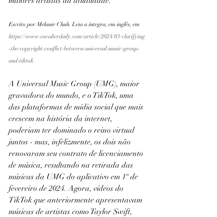
maiores artistas da atualidade. 
Escrito por Melanie Chuh. Leia a íntegra, em inglês, em 
https://www.cavalierdaily.com/article/2024/03/clarifying
-the-copyright-conflict-between-universal-music-group-
and-tiktok
A Universal Music Group (UMG), maior 
gravadora do mundo, e o TikTok, uma 
das plataformas de mídia social que mais 
crescem na história da internet, 
poderiam ter dominado o reino virtual 
juntos - mas, infelizmente, os dois não 
renovaram seu contrato de licenciamento 
de música, resultando na retirada das 
músicas da UMG do aplicativo em 1º de 
fevereiro de 2024. Agora, vídeos do 
TikTok que anteriormente apresentavam 
músicas de artistas como Taylor Swift, 