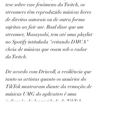
tese sobre esse fenômeno da Twitch, os 
streamers têm reproduzido músicas livres 
de direitos autorais ou de outra forma 
sujeitas ao fair use. Baul disse que um 
streamer, Masayoshi, tem até uma playlist 
no Spotify intitulada "evitando DMCA" 
cheia de músicas que voam sob o radar 
da Twitch.
De acordo com Driscoll, a resiliência que 
tanto os artistas quanto os usuários do 
TikTok mostraram diante da remoção de 
músicas UMG do aplicativo é uma 
indicação da longevidade do TikTok 
como plataforma de mídia social. 
Driscoll reconhece que o status da UMG 
como um grande conglomerado pode 
fazer com que esse evento deixe um 
marco na história das mídias sociais, mas 