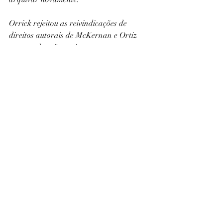
Orrick rejeitou as reivindicações de 
direitos autorais de McKernan e Ortiz 
porque eles não registraram suas 
imagens no Escritório de Direitos 
Autorais dos EUA, um requisito para 
iniciar uma ação judicial de direitos 
autorais.
O caso é Andersen v. Stability AI Ltd, 
Tribunal Distrital dos EUA para o 
Distrito Norte da Califórnia, No. 3:23-cv-
00201.