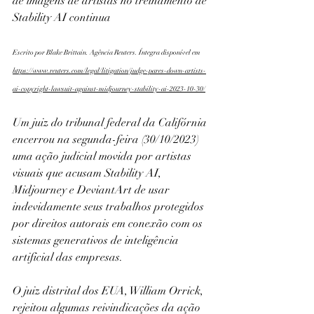
de imagens de artistas no treinamento de 
Stability AI continua
Escrito por Blake Brittain. Agência Reuters. Íntegra disponível em 
https://www.reuters.com/legal/litigation/judge-pares-down-artists-
ai-copyright-lawsuit-against-midjourney-stability-ai-2023-10-30/
Um juiz do tribunal federal da Califórnia 
encerrou na segunda-feira (30/10/2023) 
uma ação judicial movida por artistas 
visuais que acusam Stability AI, 
Midjourney e DeviantArt de usar 
indevidamente seus trabalhos protegidos 
por direitos autorais em conexão com os 
sistemas generativos de inteligência 
artificial das empresas.
O juiz distrital dos EUA, William Orrick, 
rejeitou algumas reivindicações da ação 