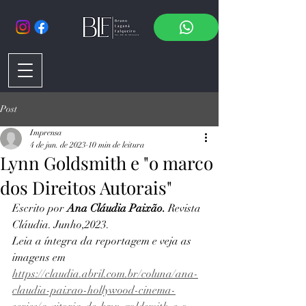
Post
Imprensa
4 de jun. de 2023
10 min de leitura
Lynn Goldsmith e "o marco
dos Direitos Autorais"
Escrito por 
Ana Cláudia Paixão. 
Revista 
Cláudia. Junho,2023. 
Leia a íntegra da reportagem e veja as 
imagens em 
https://claudia.abril.com.br/coluna/ana-
claudia-paixao-hollywood-cinema-