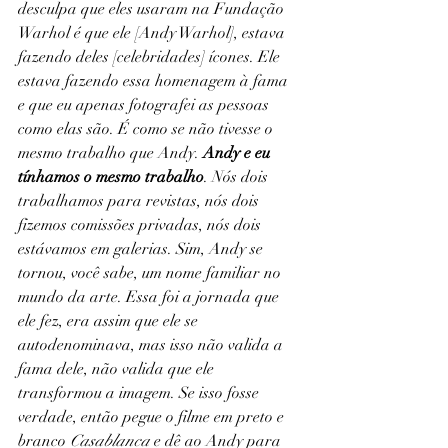
desculpa que eles usaram na Fundação 
Warhol é que ele [Andy Warhol], estava 
fazendo deles [celebridades] ícones. Ele 
estava fazendo essa homenagem à fama 
e que eu apenas fotografei as pessoas 
como elas são. É como se não tivesse o 
mesmo trabalho que Andy.
 Andy e eu 
tínhamos o mesmo trabalho
. Nós dois 
trabalhamos para revistas, nós dois 
fizemos comissões privadas, nós dois 
estávamos em galerias. Sim, Andy se 
tornou, você sabe, um nome familiar no 
mundo da arte. Essa foi a jornada que 
ele fez, era assim que ele se 
autodenominava, mas isso não valida a 
fama dele, não valida que ele 
transformou a imagem. Se isso fosse 
verdade, então pegue o filme em preto e 
branco 
Casablanca
 e dê ao Andy para 