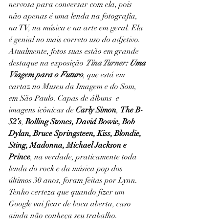
nervosa para conversar com ela, pois 
não apenas é uma lenda na fotografia, 
na TV, na música e na arte em geral. Ela 
é genial no mais correto uso do adjetivo. 
Atualmente, fotos suas estão em grande 
destaque na exposição 
Tina Turner
: Uma 
Viagem para o Futuro
, que está em 
cartaz no Museu da Imagem e do Som, 
em São Paulo. Capas de álbuns  e 
imagens icônicas de 
Carly Simon
, 
The B-
52’s
, 
Rolling Stones, David Bowie, Bob 
Dylan, Bruce Springsteen, Kiss, Blondie, 
Sting, Madonna, Michael Jackson e 
Prince
, na verdade, praticamente toda 
lenda do rock e da música pop dos 
últimos 30 anos, foram feitas por Lynn. 
Tenho certeza que quando fizer um 
Google vai ficar de boca aberta, caso 
ainda não conheça seu trabalho. 