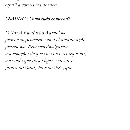
espalha como uma doença.
CLAUDIA: Como tudo começou?
LYNN: A Fundação Warhol me 
processou primeiro com a chamada ação 
preventiva. Primeiro divulgaram 
informações de que eu tentei extorqui-los, 
mas tudo que fiz foi ligar e enviar a 
fatura da Vanity Fair de 1984, que 
licenciou a foto para uso único em uma 
publicação impressa com meu crédito. Na 
época, em 1984, a foto licenciada foi 
para um ilustrador – que eu não sabia 
quem seria – e como foi publicada 
quando eu estava na Europa 
promovendo e atuando como Will 
Powers, nunca prestei atenção até Prince 