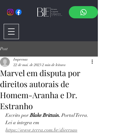
Post
Imprensa
22 de mai. de 2023
2 min de leitura
Marvel em disputa por
direitos autorais de
Homem-Aranha e Dr.
Estranho
Escrito por 
Blake Brittain. 
Portal Terra. 
Lei a íntegra em 
https://www.terra.com.br/diversao